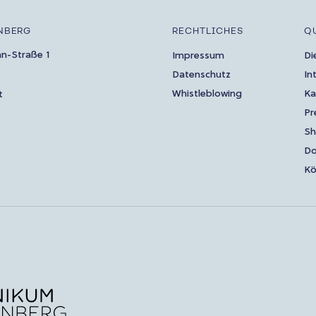
NBERG
RECHTLICHES
Q
an-Straße 1
Impressum
Di
Datenschutz
In
Whistleblowing
Ka
t
Pr
S
Do
Kö