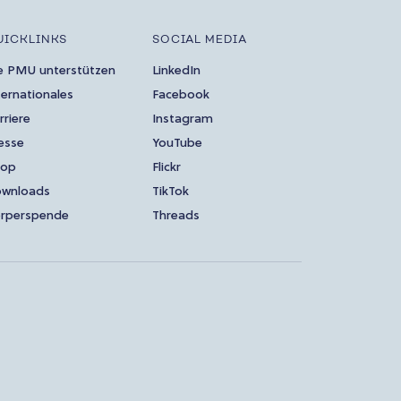
UICKLINKS
SOCIAL MEDIA
e PMU unterstützen
LinkedIn
ternationales
Facebook
rriere
Instagram
esse
YouTube
hop
Flickr
wnloads
TikTok
rperspende
Threads