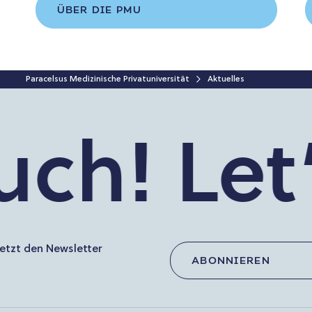
ÜBER DIE PMU
Paracelsus Medizinische Privatuniversität
Aktuelles
h!
Let’s 
etzt den Newsletter
ABONNIEREN