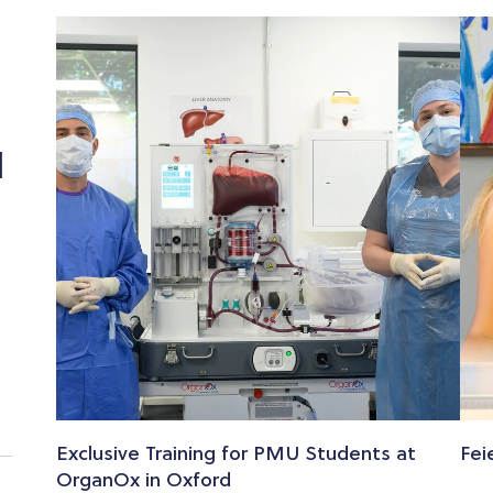
01. Sep. //
23. 
u
Infoveranstaltu
Inf
ng Public
ng 
Health / Online
Prac
Lea
#Masterstudium Public Health
online - MS Teams
Onl
#Ph.D. Nurs
Exclusive Training for PMU Students at
Fei
online - MS 
OrganOx in Oxford