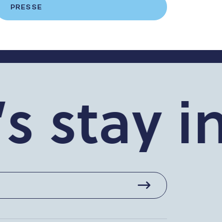
PRESSE
stay in t