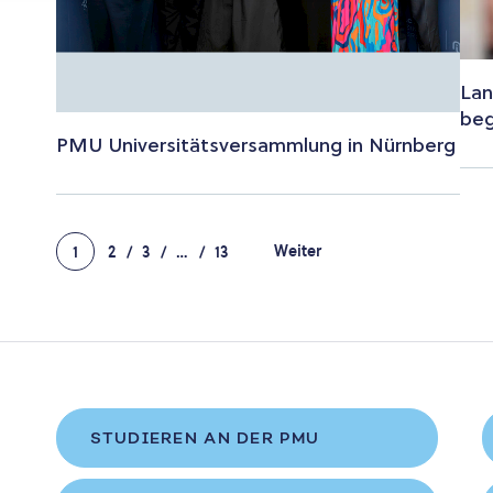
Lan
beg
PMU Universitätsversammlung in Nürnberg
Weiter
1
2
3
…
13
STUDIEREN AN DER PMU