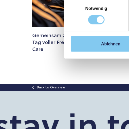
Einwilligungsauswahl
Notwendig
Gemeinsam zum Masterabschluss – ein
Tag voller Freude für HSL und Palliative
Ablehnen
Care
Back to Overview
tay in to