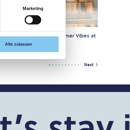
Marketing
elebratory Mood and Summer Vibes at
PMU
Alle zulassen
Next
s stay i