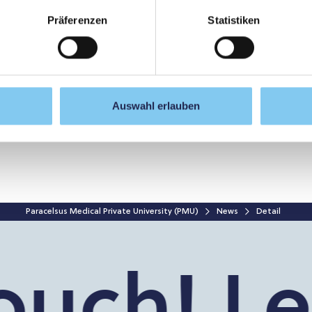
Präferenzen
Statistiken
International Council of Nurses at PMU
C
Auswahl erlauben
Paracelsus Medical Private University (PMU)
News
Detail
uch!
Let’