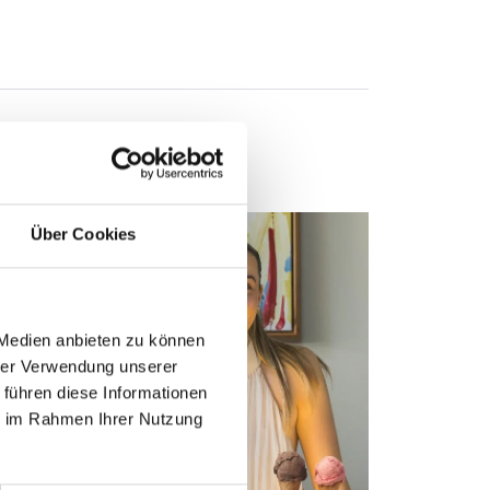
Über Cookies
Success
2026 Sc
 Medien anbieten zu können
hrer Verwendung unserer
 führen diese Informationen
ie im Rahmen Ihrer Nutzung