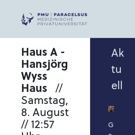
Haus A -
Ak
Hansjörg
tu
Wyss
ell
Haus
//
Samstag,
8. August
//
12:57
G