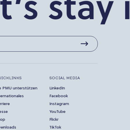
s stay i
UICKLINKS
SOCIAL MEDIA
e PMU unterstützen
LinkedIn
ternationales
Facebook
rriere
Instagram
esse
YouTube
hop
Flickr
wnloads
TikTok