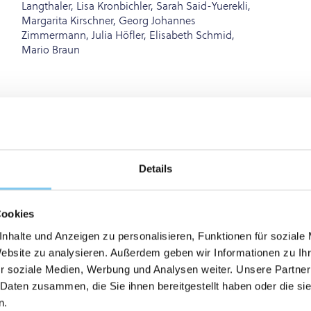
Langthaler, Lisa Kronbichler, Sarah Said-Yuerekli,
Margarita Kirschner, Georg Johannes
Zimmermann, Julia Höfler, Elisabeth Schmid,
Mario Braun
Details
Cookies
nhalte und Anzeigen zu personalisieren, Funktionen für soziale
Website zu analysieren. Außerdem geben wir Informationen zu I
r soziale Medien, Werbung und Analysen weiter. Unsere Partner
, AMYGDALA, MESIAL TEMPORAL-LOBE, PERSONALITY-
 Daten zusammen, die Sie ihnen bereitgestellt haben oder die s
ECISION, FORM AREA, SOFTWARE, DISCRETE
n.