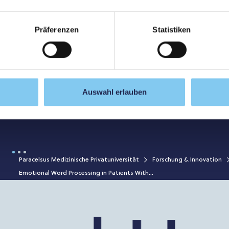
Präferenzen
Statistiken
Auswahl erlauben
chwenker, Wolfgang Hitzl, Tjalf Ziemssen, Johann Sellner
20 depletion; Immune cell phenotyping; Ocr; Rtx;
Paracelsus Medizinische Privatuniversität
Forschung & Innovation
Emotional Word Processing in Patients With...