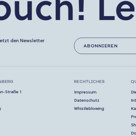
uch!
Let’
etzt den Newsletter
ABONNIEREN
NBERG
RECHTLICHES
Q
an-Straße 1
Impressum
Di
Datenschutz
In
Whistleblowing
Ka
t
Pr
S
Do