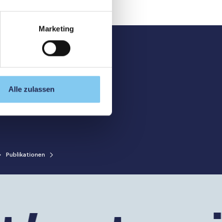
Marketing
#2026
#Originalarbeit
Alle zulassen
Moritz Ueberschaer, Katja Wirthensohn, Sebastian Niedermeyer, Ro
Kirchleitner, Mathias Kunz, Wolfgang Hitzl, Michael Schmutzer-
third ventriculostomy success score for stereotactic prepontine
stenosis
, Endoscopy; Aqueductal stenosis; Etv; Etvss; Hydrocepha
Publikationen