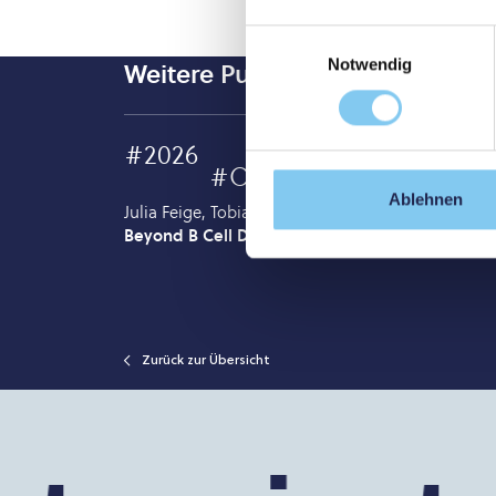
Einwilligungsauswahl
Notwendig
Weitere Publikationen
#2026
#Originalarbeit
Ablehnen
Julia Feige, Tobias Moser, Katja Akgun, Kerstin S
Beyond B Cell Depletion
, Multiple Sclerosis; CD
Zurück zur Übersicht