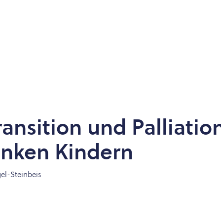
ransition und Palliatio
anken Kindern
gel-Steinbeis