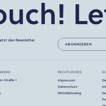
uch!
Let’
etzt den Newsletter
ABONNIEREN
NBERG
RECHTLICHES
Q
an-Straße 1
Impressum
Di
Datenschutz
In
Whistleblowing
Ka
t
Pr