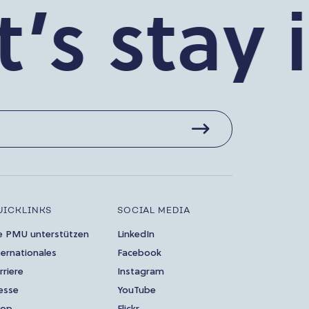
s stay i
UICKLINKS
SOCIAL MEDIA
e PMU unterstützen
LinkedIn
ternationales
Facebook
rriere
Instagram
esse
YouTube