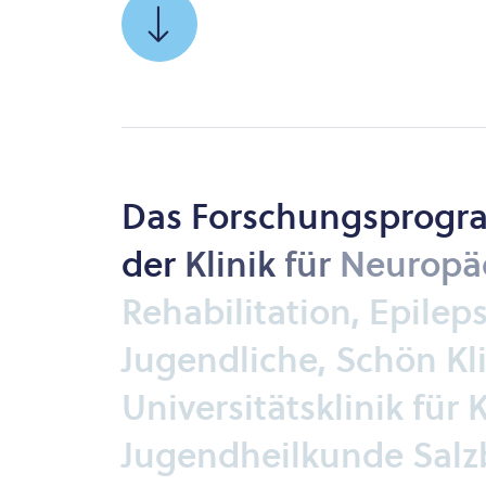
SCROLLEN
SIE
ZU
Das
Forschungsprog
der
Klinik
für
Neuropäd
Rehabilitation,
Epilep
Jugendliche,
Schön
Kl
Universitätsklinik
für
K
Jugendheilkunde
Salz