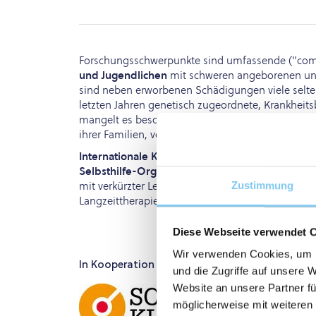
Forschungsschwerpunkte sind umfassende ("co
und Jugendlichen
mit schweren angeborenen un
sind neben erworbenen Schädigungen viele seltene
letzten Jahren genetisch zugeordnete, Krankheits
mangelt es besonders an Untersuchungen zur Lan
ihrer Familien, vor allem auch an Behandlungskon
Internationale Kooperationen
unter Einbeziehu
Selbsthilfe-Organisationen
sind notwendig, um d
mit verkürzter Lebenserwartung einhergehenden
Zustimmung
Langzeittherapie-Konzepte zu entwickeln.
Diese Webseite verwendet 
Wir verwenden Cookies, um I
In Kooperation mit:
und die Zugriffe auf unsere 
Website an unsere Partner fü
möglicherweise mit weiteren