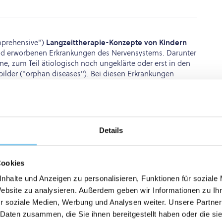
mprehensive")
Langzeittherapie-Konzepte von Kindern
d erworbenen Erkrankungen des Nervensystems. Darunter
, zum Teil ätiologisch noch ungeklärte oder erst in den
bilder ("orphan diseases"). Bei diesen Erkrankungen
gzeitprognose und Lebensqualität der Patienten und
zepten bis zur Transition ins Erwachsenenalter.
ng sowohl der
Grundlagenforschung
als auch von
ie Ursache, Pathophysiologie und Klinik der seltenen, oft
 Erkrankungen zu erforschen und bessere umfassende
Details
Cookies
nhalte und Anzeigen zu personalisieren, Funktionen für soziale
Website zu analysieren. Außerdem geben wir Informationen zu I
r soziale Medien, Werbung und Analysen weiter. Unsere Partner
 Daten zusammen, die Sie ihnen bereitgestellt haben oder die s