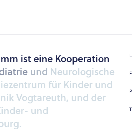
ramm
ist
eine
Kooperation
L
iatrie
und
Neurologische
F
siezentrum
für
Kinder
und
P
inik
Vogtareuth,
und
der
inder-
und
T
burg.