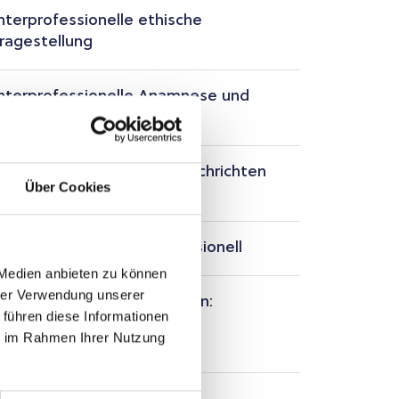
nterprofessionelle ethische
ragestellung
nterprofessionelle Anamnese und
bergabe
berbringen schwieriger Nachrichten
Über Cookies
nterprofessionell
omplex Cases interprofessionell
 Medien anbieten zu können
hrer Verwendung unserer
IPSTA-Ausbildungstationen:
 führen diese Informationen
nterprofessionelle
ie im Rahmen Ihrer Nutzung
atient*innenversorgung