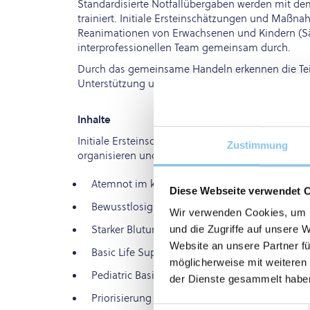
Standardisierte Notfallübergaben werden mit d
trainiert. Initiale Ersteinschätzungen und Maß
Reanimationen von Erwachsenen und Kindern (Sä
interprofessionellen Team gemeinsam durch.
Durch das gemeinsame Handeln erkennen die Teil
Unterstützung und nehmen dies als Initialgedank
Inhalte
Initiale Ersteinschätzungen, erste Hilfe-Maßnah
Zustimmung
organisieren und standardisierte Übergabe bei….
Atemnot im klinisch-stationären Setting
Diese Webseite verwendet 
Bewusstlosigkeit innerklinisch auf dem Flur
Wir verwenden Cookies, um I
Starker Blutung in der Langzeitpflege-Einrich
und die Zugriffe auf unsere 
Website an unsere Partner fü
Basic Life Support bei Erwachsenem im häusl
möglicherweise mit weiteren
Pediatric Basic Life Support bei Säugling im 
der Dienste gesammelt habe
Priorisierung von Patient*innen in der Notau