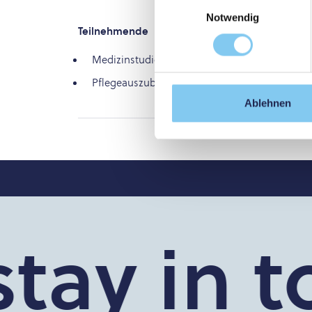
Einwilligungsauswahl
Notwendig
Teilnehmende
Medizinstudierende der Paracelsus Medizinisc
Pflegeauszubildende der Akademie Klinikum
Ablehnen
tay in to