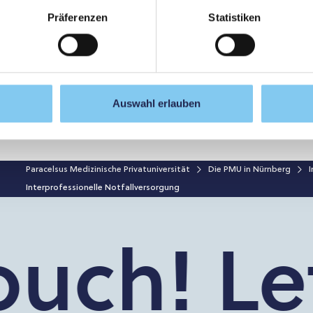
Präferenzen
Statistiken
hen Universität Nürnberg
 Nürnberg
Auswahl erlauben
Paracelsus Medizinische Privatuniversität
Die PMU in Nürnberg
I
Interprofessionelle Notfallversorgung
uch!
Let’