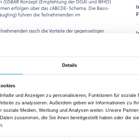
em (I)SBAR Konzept (Empfehlung der DGAI und WHO)
I
nahmen erfolgen über das cABCDE-Schema. Die Basis-
ugling) führen die Teilnehmenden im
F
nehmenden rasch die Vorteile der gegenseitigen
I
e der interprofessionellen Zusammenarbeit mit.
Ü
Ü
men und Notfallversorgung, weiterführende Hilfe
Details
i
Cookies
C
nhalte und Anzeigen zu personalisieren, Funktionen für soziale
tung
Website zu analysieren. Außerdem geben wir Informationen zu I
N
r soziale Medien, Werbung und Analysen weiter. Unsere Partner
I
ichen Umfeld
 Daten zusammen, die Sie ihnen bereitgestellt haben oder die s
P
klinischen Setting mit Angehörigenbetreuung
n.
fnahme