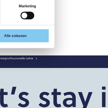
Marketing
Alle zulassen
nterprofessionelle Lehre
s stay i