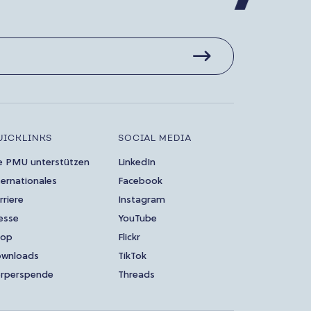
UICKLINKS
SOCIAL MEDIA
e PMU unterstützen
LinkedIn
ternationales
Facebook
rriere
Instagram
esse
YouTube
hop
Flickr
wnloads
TikTok
rperspende
Threads