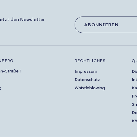
etzt den Newsletter
ABONNIEREN
NBERG
RECHTLICHES
Q
an-Straße 1
Impressum
Di
Datenschutz
In
Whistleblowing
Ka
t
Pr
S
Do
Kö