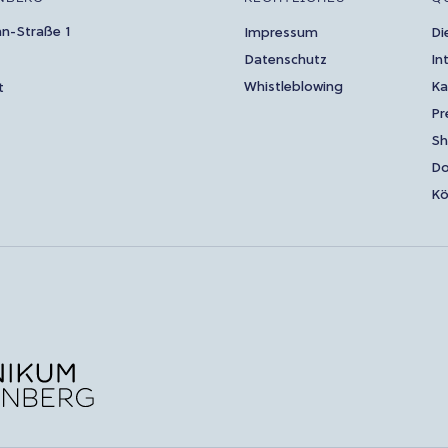
an-Straße 1
Impressum
Di
Datenschutz
In
Whistleblowing
Ka
t
Pr
S
Do
Kö