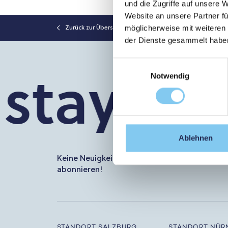
und die Zugriffe auf unsere 
Website an unsere Partner fü
möglicherweise mit weiteren
Zurück zur Übersicht
der Dienste gesammelt habe
Einwilligungsauswahl
stay in t
Notwendig
Ablehnen
Keine Neuigkeiten zur PMU mehr verpassen. J
abonnieren!
STANDORT SALZBURG
STANDORT NÜR