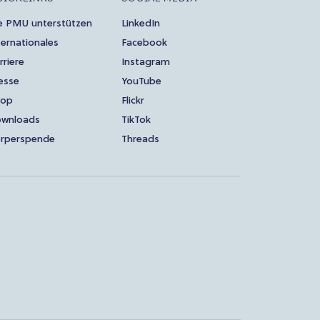
e PMU unterstützen
LinkedIn
ternationales
Facebook
rriere
Instagram
esse
YouTube
hop
Flickr
wnloads
TikTok
rperspende
Threads