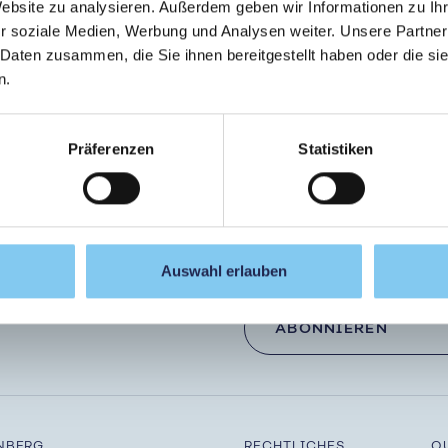
Website zu analysieren. Außerdem geben wir Informationen zu I
r soziale Medien, Werbung und Analysen weiter. Unsere Partner
Paracelsus Medizinische Privatuniversität
Studium & Weiterbildung
 Daten zusammen, die Sie ihnen bereitgestellt haben oder die s
Lean Management - Lean Health Care
Zielgruppen & Zulassung
n.
ouch!
Let
Präferenzen
Statistiken
Auswahl erlauben
etzt den Newsletter
ABONNIEREN
NBERG
RECHTLICHES
Q