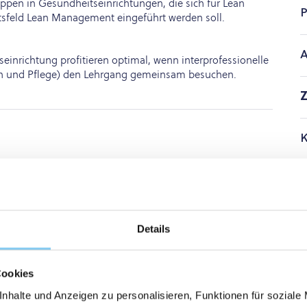
ppen in Gesundheitseinrichtungen, die sich für Lean
P
tsfeld Lean Management eingeführt werden soll.
A
inrichtung profitieren optimal, wenn interprofessionelle
in und Pflege) den Lehrgang gemeinsam besuchen.
Z
K
T
Details
A
Cookies
nhalte und Anzeigen zu personalisieren, Funktionen für soziale