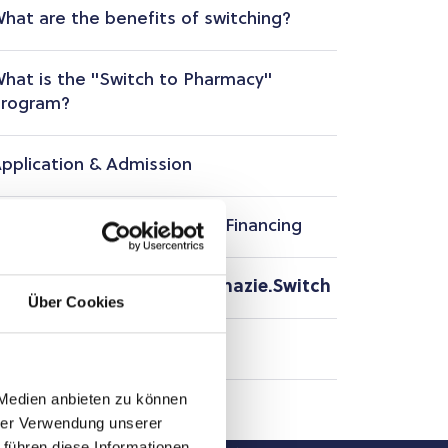
hat are the benefits of switching?
hat is the "Switch to Pharmacy"
rogram?
pplication & Admission
uition fees, Scholarships & Financing
nformation sessions Pharmazie.Switch
Über Cookies
nquiries
 Medien anbieten zu können
hrer Verwendung unserer
 führen diese Informationen