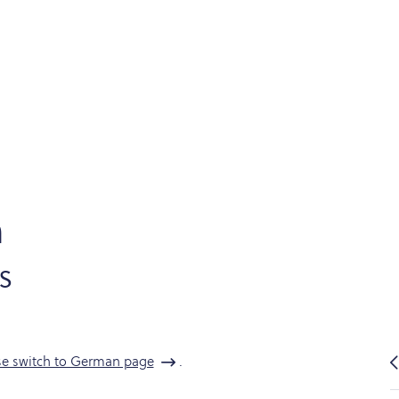
h
s
se switch to German page
.