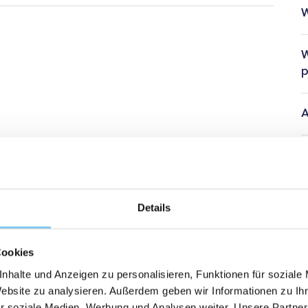
W
W
p
A
T
I
Details
I
Cookies
nhalte und Anzeigen zu personalisieren, Funktionen für soziale
Website zu analysieren. Außerdem geben wir Informationen zu I
r soziale Medien, Werbung und Analysen weiter. Unsere Partner