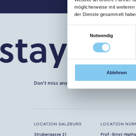
möglicherweise mit weiteren
der Dienste gesammelt habe
stay in t
Einwilligungsauswahl
Notwendig
Ablehnen
Don't miss any more news about PMU. Subscr
LOCATION SALZBURG
LOCATION NÜR
Strubergasse 21
Prof.-Ernst-Nath