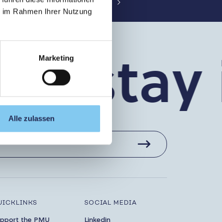
ation
Pharmacy
Pharmacy.Switch
ie im Rahmen Ihrer Nutzung
’s stay 
Marketing
Alle zulassen
UICKLINKS
SOCIAL MEDIA
pport the PMU
Linkedin