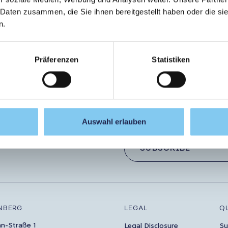
Paracelsus Medical Private University (PMU)
Studies & further educ
 Daten zusammen, die Sie ihnen bereitgestellt haben oder die s
Information sessions Pharmazie.Switch
n.
ouch!
Let
Präferenzen
Statistiken
Auswahl erlauben
ibe to the newsletter now!
SUBSCRIBE
NBERG
LEGAL
Q
an-Straße 1
Legal Disclosure
Su