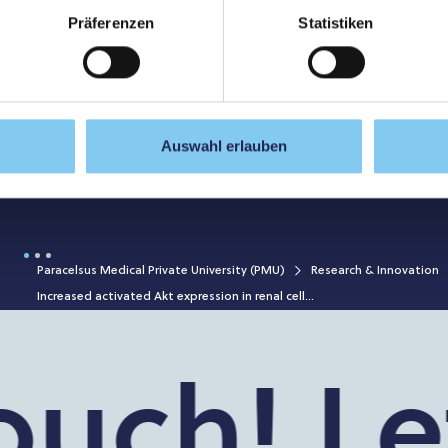
Präferenzen
Statistiken
Auswahl erlauben
chwenker, Wolfgang Hitzl, Tjalf Ziemssen, Johann Sellner
20 depletion; Immune cell phenotyping; Ocr; Rtx;
Paracelsus Medical Private University (PMU)
Research & Innovation
Increased activated Akt expression in renal cell...
uch!
Let’