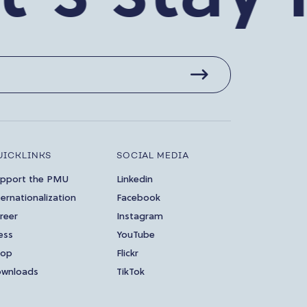
UICKLINKS
SOCIAL MEDIA
pport the PMU
Linkedin
ternationalization
Facebook
reer
Instagram
ess
YouTube
hop
Flickr
wnloads
TikTok