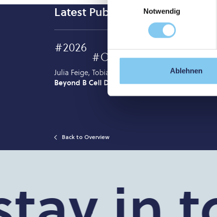
Latest Publication
Notwendig
#2026
#Original Article
Ablehnen
Julia Feige, Tobias Moser, Katja Akgun, Kerstin S
Beyond B Cell Depletion
, Multiple Sclerosis; CD
Back to Overview
tay in to