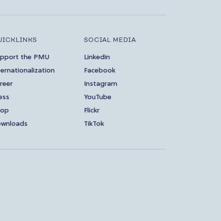
UICKLINKS
SOCIAL MEDIA
pport the PMU
Linkedin
ternationalization
Facebook
reer
Instagram
ess
YouTube
hop
Flickr
wnloads
TikTok