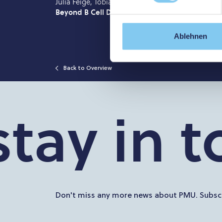
Julia Feige, Tobias Moser, Katja Akgun, Kerstin S
Beyond B Cell Depletion
, Multiple Sclerosis; CD
Ablehnen
Back to Overview
tay in to
Don't miss any more news about PMU. Subscr