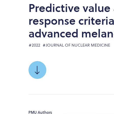
Predictive value
response criteri
advanced mela
#2022
#JOURNAL OF NUCLEAR MEDICINE
SCROLL
TO
PMU Authors