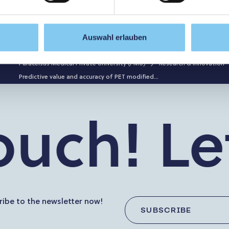
chwenker, Wolfgang Hitzl, Tjalf Ziemssen, Johann Sellner
20 depletion; Immune cell phenotyping; Ocr; Rtx;
Auswahl erlauben
Paracelsus Medical Private University (PMU)
Research & Innovation
Predictive value and accuracy of PET modified...
uch!
Let’
ibe to the newsletter now!
SUBSCRIBE