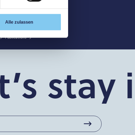
Moritz Ueberschaer, Katja Wirthensohn, Sebastian Niedermeyer, Ro
Kirchleitner, Mathias Kunz, Wolfgang Hitzl, Michael Schmutzer-
third ventriculostomy success score for stereotactic prepontine
stenosis
, Endoscopy; Aqueductal stenosis; Etv; Etvss; Hydrocepha
Alle zulassen
Publications
s stay i