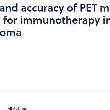
 and accuracy of PET m
a for immunotherapy in
noma
All Authors