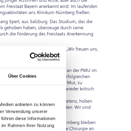
g junger Ärztinnen und Ärzte, aber auch die
om Freistaat Bayern anerkannt wird: Im laufenden
ngsaktivitäten ans Klinikum Nürnberg fließen.
fgang Sperl, aus Salzburg. Das Studium, das die
ufe gehoben haben, überzeuge durch seine
durch die Förderung des Freistaats Anerkennung
die Glückwünsche an die Alumni. „Wir freuen uns,
 ist eine gute Nachricht für die
e Medizin am Klinikum und Lehrende an der PMU im
Über Cookies
 Ärztin. In die Freude über den erfolgreichen
twortlich zu sein. „Haben Sie den Mut, zu
den Mut, auch Bewährtes immer wieder kritisch
d Kollegen mit auf den Weg.
n Soziale und Kommunikative Kompetenz, hoben
 Medien anbieten zu können
 ein spürbares Wir-Gefühl entstanden: Wir sind
hrer Verwendung unserer
 führen diese Informationen
eiter? Etwa die Hälfte will in Nürnberg bleiben
ie im Rahmen Ihrer Nutzung
 für ihre Facharztausbildung die Chirurgie an.