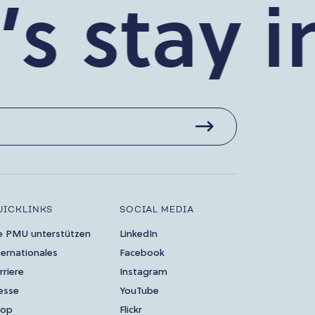
stay in t
UICKLINKS
SOCIAL MEDIA
e PMU unterstützen
LinkedIn
ternationales
Facebook
rriere
Instagram
esse
YouTube
hop
Flickr