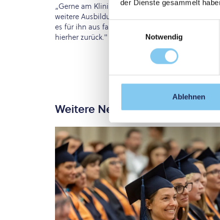
der Dienste gesammelt habe
„Gerne am Klinikum. Aber noch ist nichts in troc
weitere Ausbildung nächstes Jahr in den USA zu b
Einwilligungsauswahl
es für ihn aus familiären Gründen an ein Kranke
hierher zurück."
Notwendig
Ablehnen
Weitere News