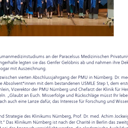
manmedizinstudiums an der Paracelsus Medizinischen Privatuniver
ingerhalle legten sie das Genfer Gelöbnis ab und nahmen ihre Dek
sogar mit Auszeichnung.
zwischen vierten Abschlussjahrgang der PMU in Nürnberg. Dr. me
ie Absolvent*innen mit dem bestandenen USMLE Step 1, dem erst
chlein, Vizerektor der PMU Nürnberg und Chefarzt der Klinik für H
n. „Glaubt an Euch. Misserfolge und Rückschläge müsst Ihr leben
ach auch eine Lanze dafür, das Interesse für Forschung und Wisse
 Strategie des Klinikums Nürnberg, Prof. Dr. med. Achim Jockwig,
lt.“ Das Klinikum Nürnberg ist nach der Charité in Berlin das zwe