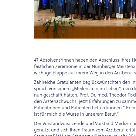
47 Absolvent*innen haben den Abschluss ihres Hu
festlichen Zeremonie in der Nürnberger Meisters
wichtige Etappe auf ihrem Weg in den Arztberuf 
Zahlreiche Gratulanten beglückwünschten den in
sprach von einem „Meilenstein im Leben“, den d
nun geschafft hätten. Prof. Dr. med. Theodor Fis
den Ärztenachwuchs, jetzt Erfahrungen zu sammel
Patientinnen und Patienten helfen können.“ Er br
ist für mich die Würze in unserem Beruf.“
Der Vorstandvorsitzende und Vorstand Medizin und
genutzt und sich Ihren Traum vom Arztberuf erfül