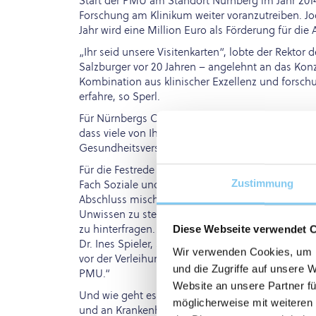
Start der PMU am Standort Nürnberg im Jahr 2014
Forschung am Klinikum weiter voranzutreiben. Jo
Jahr wird eine Million Euro als Förderung für di
„Ihr seid unsere Visitenkarten“, lobte der Rektor
Salzburger vor 20 Jahren – angelehnt an das Ko
Kombination aus klinischer Exzellenz und forsch
erfahre, so Sperl.
Für Nürnbergs Oberbürgermeister Marcus König üb
dass viele von Ihnen am Klinikum oder an einem K
Gesundheitsversorgung und die Bürgerinnen und B
Für die Festrede hatten sich die Studierenden D
Zustimmung
Fach Soziale und Kommunikative Kompetenz, gewüns
Abschluss mischte sich auch eine gehörige Portio
Unwissen zu stehen, sich Hilfe zu holen und de
zu hinterfragen. Und haben Sie auch den Mut, I
Diese Webseite verwendet 
Dr. Ines Spieler, Studiengangsleiterin Humanme
Wir verwenden Cookies, um I
vor der Verleihung der Dekrete hervor, wie wichti
und die Zugriffe auf unsere 
PMU.“
Website an unsere Partner fü
Und wie geht es nach der akademischen Feier sam
möglicherweise mit weiteren
und an Krankenhäusern in der Metropolregion wei