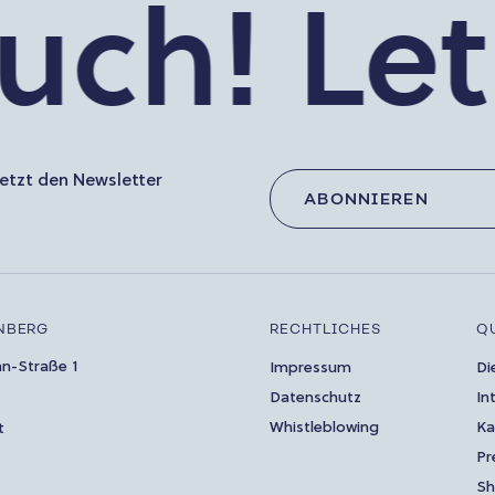
h!
Let’s 
etzt den Newsletter
ABONNIEREN
NBERG
RECHTLICHES
Q
an-Straße 1
Impressum
Di
Datenschutz
In
Whistleblowing
Ka
t
Pr
S