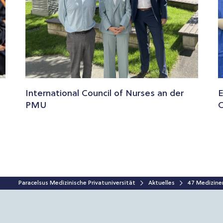
International Council of Nurses an der
E
PMU
O
Paracelsus Medizinische Privatuniversität
Aktuelles
47 Mediziner