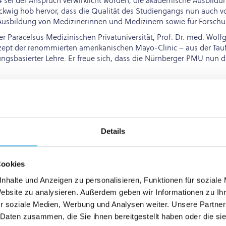
 sei der Anspruch verwirklicht worden, die akademische Ausbildun
ckwig hob hervor, dass die Qualität des Studiengangs nun auch v
e Ausbildung von Medizinerinnen und Medizinern sowie für Forschu
 der Paracelsus Medizinischen Privatuniversität, Prof. Dr. med. Wol
nzept der renommierten amerikanischen Mayo-Clinic – aus der Ta
ungsbasierter Lehre. Er freue sich, dass die Nürnberger PMU nun 
erbrachte Stadträtin und Verwaltungsratsmitglied Claudia Bälz 
rankenhaus in der Metropolregion ihre Ausbildung fortsetzen. Das
ürger hier“, betont Bälz.
r. med. Leyla Güzelsoy, Ärztin an der Klinik für Psychosomatisch
Details
cht. Sie erinnert sich an ihren eigenen Start ins Berufsleben als
n Angst, jetzt für das Leben von Patientinnen und Patienten veran
n Anspruch aufzugeben, immer alles wissen zu müssen. Haben Sie 
hre Meinung zu ändern“, gab Güzelsoy den jungen Kolleginnen un
Cookies
dizin an der PMU Nürnberg, und Dr. Barbara Stein, Koordinatori
nhalte und Anzeigen zu personalisieren, Funktionen für soziale
g dem vierten Jahrgang die universitäre Gemeinschaft war: „Es ist
Website zu analysieren. Außerdem geben wir Informationen zu I
r soziale Medien, Werbung und Analysen weiter. Unsere Partner
t dem obligatorischen Hütewerfen für den ärztlichen Nachwuchs w
 Daten zusammen, die Sie ihnen bereitgestellt haben oder die s
tere Erfahrungen sammeln. Absolventin Nina Meyerhofer etwa peilt