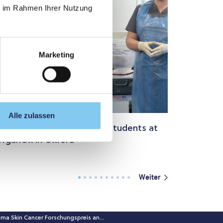
ie im Rahmen Ihrer Nutzung
Marketing
Alle zulassen
xclusive Training for PMU Students at
rganOx in Oxford
Weiter
a Skin Cancer Forschungspreis an...