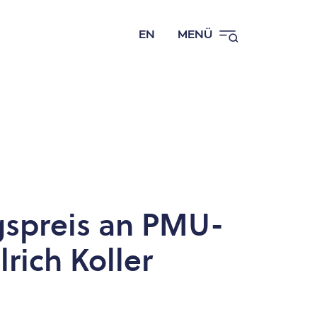
EN
MENÜ
spreis an PMU-
rich Koller