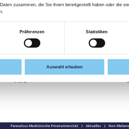
 Daten zusammen, die Sie ihnen bereitgestellt haben oder die s
n.
Präferenzen
Statistiken
Auswahl erlauben
International Council of Nurses an der
E
PMU
O
Paracelsus Medizinische Privatuniversität
Aktuelles
Non-Melanom