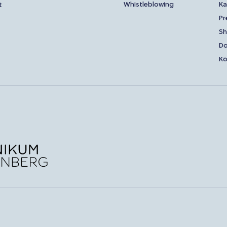
Whistleblowing
Ka
t
Pr
S
Do
Kö