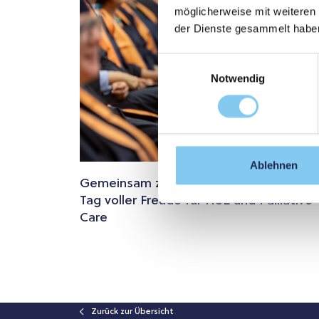
möglicherweise mit weiteren
der Dienste gesammelt habe
Einwilligungsauswahl
Notwendig
Ablehnen
Gemeinsam zum Masterabschluss – ein
Tag voller Freude für HSL und Palliative
Care
Zurück zur Übersicht