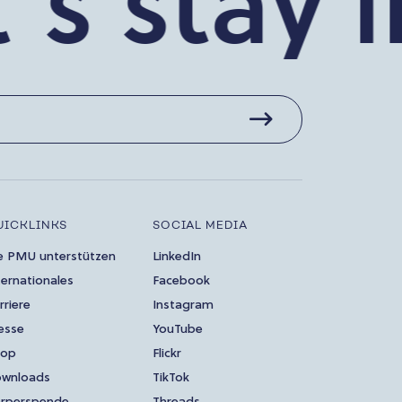
 stay in
UICKLINKS
SOCIAL MEDIA
e PMU unterstützen
LinkedIn
ternationales
Facebook
rriere
Instagram
esse
YouTube
hop
Flickr
wnloads
TikTok