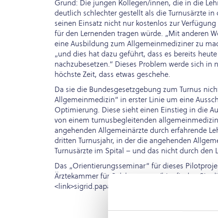
Grund: Die jungen Kollegen/innen, die in die Lehrp
deutlich schlechter gestellt als die Turnusärzte i
seinen Einsatz nicht nur kostenlos zur Verfügung
für den Lernenden tragen würde. „Mit anderen Wo
eine Ausbildung zum Allgemeinmediziner zu mach
„und dies hat dazu geführt, dass es bereits heute
nachzubesetzen.“ Dieses Problem werde sich in n
höchste Zeit, dass etwas geschehe.
Da sie die Bundesgesetzgebung zum Turnus nicht 
Allgemeinmedizin“ in erster Linie um eine Auss
Optimierung. Diese sieht einen Einstieg in die A
von einem turnusbegleitenden allgemeinmedizini
angehenden Allgemeinärzte durch erfahrende Leh
dritten Turnusjahr, in der die angehenden Allge
Turnusärzte im Spital – und das nicht durch den
Das „Orientierungsseminar“ für dieses Pilotproje
Ärztekammer für Salzburg statt (hier finden Sie d
<link>sigrid.papai@pmu.ac.at
.