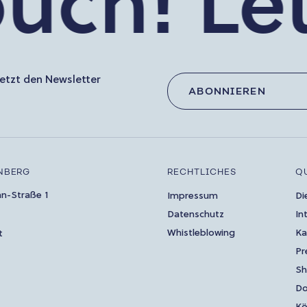
ch!
Let’s
etzt den Newsletter
ABONNIEREN
NBERG
RECHTLICHES
Q
an-Straße 1
Impressum
Di
Datenschutz
In
Whistleblowing
Ka
t
Pr
S
Do