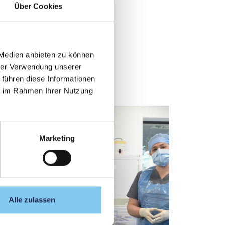
Über Cookies
 Medien anbieten zu können
hrer Verwendung unserer
 führen diese Informationen
ie im Rahmen Ihrer Nutzung
Feierla
Marketing
PMU
Alle zulassen