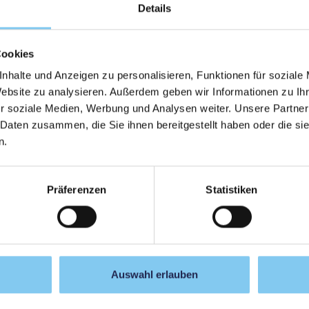
stgradig unattraktiv für den Nachwuchs, eine Ausbildung
Details
rufsziel anzustreben."
Cookies
nhalte und Anzeigen zu personalisieren, Funktionen für soziale
Website zu analysieren. Außerdem geben wir Informationen zu I
r soziale Medien, Werbung und Analysen weiter. Unsere Partner
 Daten zusammen, die Sie ihnen bereitgestellt haben oder die s
n.
Präferenzen
Statistiken
Auswahl erlauben