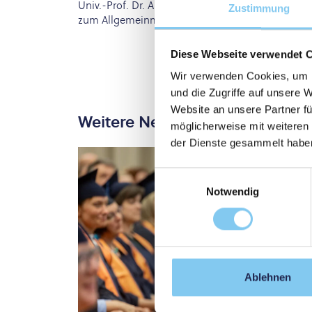
Univ.-Prof. Dr. Andreas Sönnichsen: "Es ist höch
Zustimmung
zum Allgemeinmediziner zu machen und dieses Be
Diese Webseite verwendet 
Wir verwenden Cookies, um I
und die Zugriffe auf unsere 
Website an unsere Partner fü
Weitere News
möglicherweise mit weiteren
der Dienste gesammelt habe
Einwilligungsauswahl
Notwendig
Ablehnen