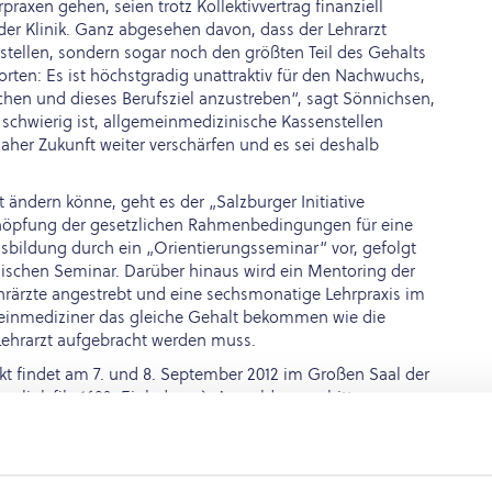
raxen gehen, seien trotz Kollektivvertrag finanziell
n der Klinik. Ganz abgesehen davon, dass der Lehrarzt
 stellen, sondern sogar noch den größten Teil des Gehalts
rten: Es ist höchstgradig unattraktiv für den Nachwuchs,
en und dieses Berufsziel anzustreben“, sagt Sönnichsen,
 schwierig ist, allgemeinmedizinische Kassenstellen
aher Zukunft weiter verschärfen und es sei deshalb
ändern könne, geht es der „Salzburger Initiative
chöpfung der gesetzlichen Rahmenbedingungen für eine
usbildung durch ein „Orientierungsseminar“ vor, gefolgt
schen Seminar. Darüber hinaus wird ein Mentoring der
rärzte angestrebt und eine sechsmonatige Lehrpraxis im
meinmediziner das gleiche Gehalt bekommen wie die
 Lehrarzt aufgebracht werden muss.
kt findet am 7. und 8. September 2012 im Großen Saal der
ie <link file:1692>Einladung
). Anmeldungen bitte an