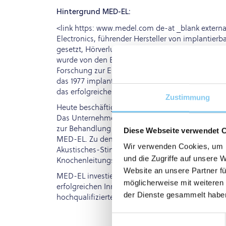
Hintergrund MED-EL:
<link https: www.medel.com de-at _blank extern
Electronics, führender Hersteller von implantier
gesetzt, Hörverlust als Kommunikationsbarriere 
wurde von den Branchenpionieren Ingeborg und 
Forschung zur Entwicklung des ersten mikroelekt
das 1977 implantiert wurde und die Basis für das
das erfolgreiche Unternehmen gelegt, das 1990 d
Zustimmung
Heute beschäftigt MED-EL weltweit mehr als 2200
Das Unternehmen bietet die größte Produktpalet
zur Behandlung aller Arten von Hörverlust; Mensc
Diese Webseite verwendet 
MED-EL. Zu den Hörlösungen von MED-EL zählen 
Wir verwenden Cookies, um I
Akustisches-Stimulationssystem , Hirnstammimpl
und die Zugriffe auf unsere 
Knochenleitungsgeräte.
Website an unsere Partner fü
MED-EL investiert rund 20 Prozent des Umsatzes
möglicherweise mit weiteren
erfolgreichen Innovationen basieren auf der eng
der Dienste gesammelt habe
hochqualifizierten Forschern und Entwicklern (Eng
Einwilligungsauswahl