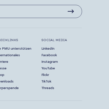
UICKLINKS
SOCIAL MEDIA
e PMU unterstützen
LinkedIn
ternationales
Facebook
rriere
Instagram
esse
YouTube
hop
Flickr
wnloads
TikTok
rperspende
Threads