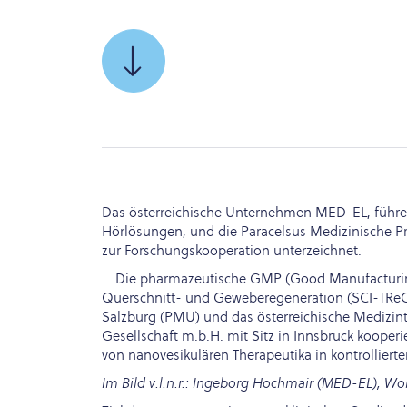
SCROLLEN
SIE
ZU
Das österreichische Unternehmen MED-EL, führen
Hörlösungen, und die Paracelsus Medizinische Pr
zur Forschungskooperation unterzeichnet.
Die pharmazeutische GMP (Good Manufacturing 
Querschnitt- und Geweberegeneration (SCI-TReCS)
Salzburg (PMU) und das österreichische Medizi
Gesellschaft m.b.H. mit Sitz in Innsbruck kooperi
von nanovesikulären Therapeutika in kontrollierte
Im Bild v.l.n.r.: Ingeborg Hochmair (MED-EL), W