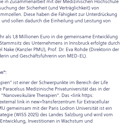
 die in Zusammenarbeit mit der Medizinischen Hochschule
uchung der Sicherheit (und Verträglichkeit) von
mmzellen. Diese haben die Fähigkeit zur Unterdrückung
und sollen dadurch die Einheilung und Leistung von
 als 1,8 Millionen Euro in die gemeinsame Entwicklung
 Stammsitz des Unternehmens in Innsbruck erfolgte durch
l Nake (Kanzler PMU), Prof. Dr. Eva Rohde (Direktorin der
erin und Geschäftsführerin von MED-EL).
n":
en" ist einer der Schwerpunkte im Bereich der Life
ie Paracelsus Medizinische Privatuniversität das in der
anovesikuläre Therapien". Das <link https:
ternal link in new>Transferzentrum für Extracellular
PMU gemeinsam mit der Paris Lodron Universität ist ein
trategie (WISS 2025) des Landes Salzburg und wird vom
Entwicklung, Investitionen in Wachstum und