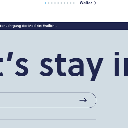
Weiter
sten Jahrgang der Medizin: Endlich...
s stay in