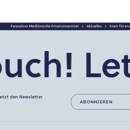
Paracelsus Medizinische Privatuniversität
Aktuelles
Start für er
uch!
Let’
etzt den Newsletter
ABONNIEREN