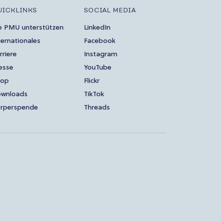
UICKLINKS
SOCIAL MEDIA
e PMU unterstützen
LinkedIn
ternationales
Facebook
rriere
Instagram
esse
YouTube
hop
Flickr
wnloads
TikTok
rperspende
Threads