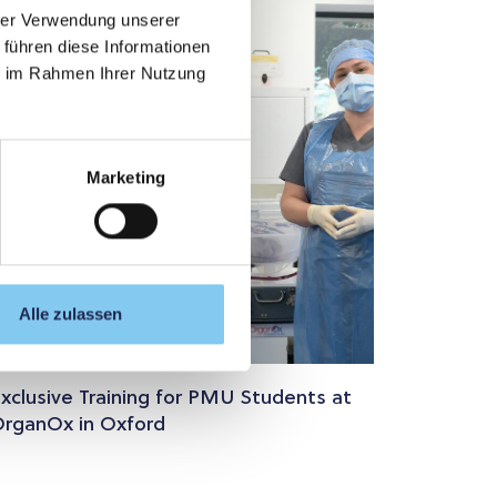
hrer Verwendung unserer
Feierla
 führen diese Informationen
PMU
ie im Rahmen Ihrer Nutzung
Marketing
Alle zulassen
xclusive Training for PMU Students at
rganOx in Oxford