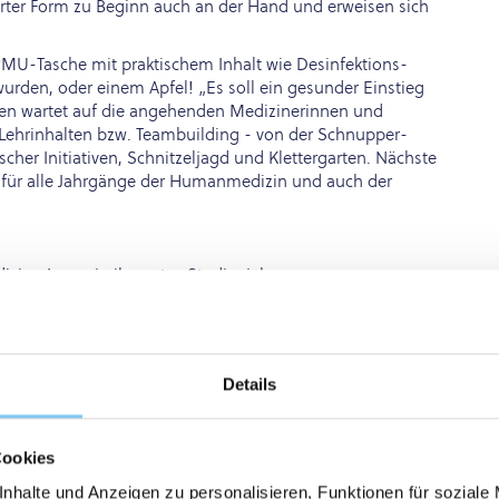
ter Form zu Beginn auch an der Hand und erweisen sich
MU-Tasche mit praktischem Inhalt wie Desinfektions-
wurden, oder einem Apfel! „Es soll ein gesunder Einstieg
chen wartet auf die angehenden Medizinerinnen und
ehrinhalten bzw. Teambuilding - von der Schnupper-
scher Initiativen, Schnitzeljagd und Klettergarten. Nächste
s für alle Jahrgänge der Humanmedizin und auch der
inerInnen in ihr erstes Studienjahr.
Details
Cookies
nhalte und Anzeigen zu personalisieren, Funktionen für soziale