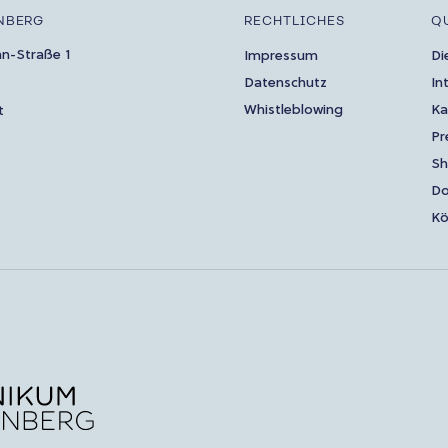
NBERG
RECHTLICHES
Q
an-Straße 1
Impressum
Di
Datenschutz
In
Whistleblowing
Ka
t
Pr
S
Do
Kö