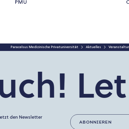
PMU
O
Paracelsus Medizinische Privatuniversität
Aktuelles
Veranstaltun
h!
Let’s 
etzt den Newsletter
ABONNIEREN