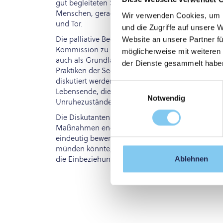
gut begleiteten Sterben, bei dem man auch seine
Menschen, gerade diese Werte am Ende des Lebens
Wir verwenden Cookies, um I
und Tor.
und die Zugriffe auf unsere 
Die palliative Begleitung bietet aber eine Vielzah
Website an unsere Partner fü
Kommission zu "Würde am Ende des Lebens" bereit
möglicherweise mit weiteren
auch als Grundlage für die Diskussion diente. Da
der Dienste gesammelt habe
Praktiken der Sedierungstherapie in Österreich vo
diskutiert werden. Der Begriff der Sedierungsth
Einwilligungsauswahl
Lebensende, die das Leid des Sterbenden linde
Notwendig
Unruhezustände, gut behandelt werden.
Die Diskutanten waren sich einig, dass die Indika
Maßnahmen engmaschig kontrolliert werden muss
eindeutig bewertet. Ein Graubereich, in dem eine
münden könnte, wurde nicht gesehen. Dennoch 
die Einbeziehung eines multiprofessionellen Team
Ablehnen