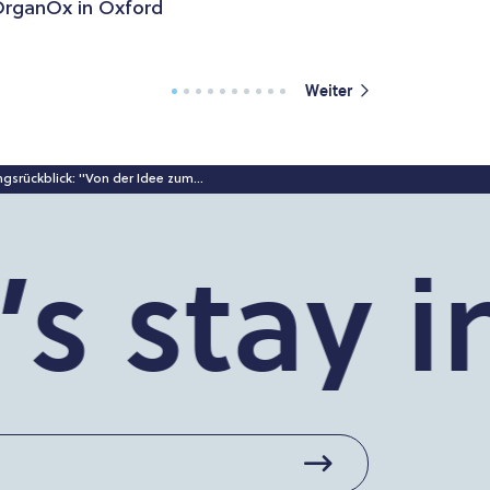
rganOx in Oxford
Weiter
gsrückblick: "Von der Idee zum...
stay in 