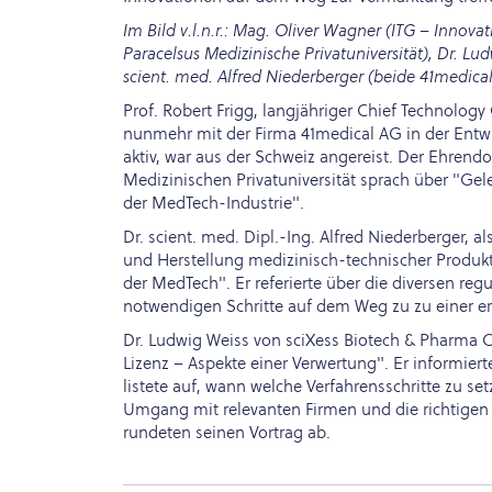
Im Bild v.l.n.r.: Mag. Oliver Wagner (ITG – Innovat
Paracelsus Medizinische Privatuniversität), Dr. Lu
scient. med. Alfred Niederberger (beide 41medical
Prof. Robert Frigg, langjähriger Chief Technolo
nunmehr mit der Firma 41medical AG in der Entw
aktiv, war aus der Schweiz angereist. Der Ehrend
Medizinischen Privatuniversität sprach über "Gel
der MedTech-Industrie".
Dr. scient. med. Dipl.-Ing. Alfred Niederberger, 
und Herstellung medizinisch-technischer Produkte
der MedTech". Er referierte über die diversen r
notwendigen Schritte auf dem Weg zu zu einer er
Dr. Ludwig Weiss von sciXess Biotech & Pharma 
Lizenz – Aspekte einer Verwertung". Er informier
listete auf, wann welche Verfahrensschritte zu 
Umgang mit relevanten Firmen und die richtigen
rundeten seinen Vortrag ab.