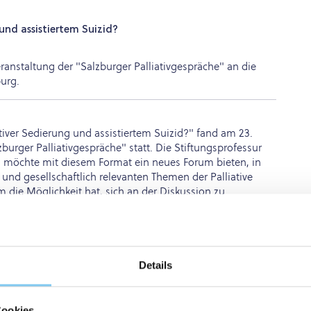
und assistiertem Suizid?
ranstaltung der "Salzburger Palliativgespräche" an die
burg.
tiver Sedierung und assistiertem Suizid?" fand am 23.
urger Palliativgespräche" statt. Die Stiftungsprofessur
nzl möchte mit diesem Format ein neues Forum bieten, in
nd gesellschaftlich relevanten Themen der Palliative
 die Möglichkeit hat, sich an der Diskussion zu
zte eingeladen, sondern die Einladung ergeht explizit an
.
ägen und Diskussionen von Referenten aus
us Medizinische Privatuniversität in Salzburg gekommen.
Details
l Care, Rechtswissenschaft und selbst Betroffene nutzten
 "sanften Todes" auszutauschen. Palliative Care wird in
ben verbunden und insbesondere mit einem sanften und
Cookies