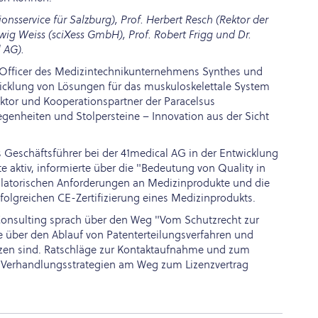
ionsservice für Salzburg), Prof. Herbert Resch (Rektor der
dwig Weiss (sciXess GmbH), Prof. Robert Frigg und Dr.
 AG).
gy Officer des Medizintechnikunternehmens Synthes und
icklung von Lösungen für das muskuloskelettale System
oktor und Kooperationspartner der Paracelsus
egenheiten und Stolpersteine – Innovation aus der Sicht
als Geschäftsführer bei der 41medical AG in der Entwicklung
 aktiv, informierte über die "Bedeutung von Quality in
egulatorischen Anforderungen an Medizinprodukte und die
folgreichen CE-Zertifizierung eines Medizinprodukts.
Consulting sprach über den Weg "Vom Schutzrecht zur
te über den Ablauf von Patenterteilungsverfahren und
setzen sind. Ratschläge zur Kontaktaufnahme und zum
 Verhandlungsstrategien am Weg zum Lizenzvertrag