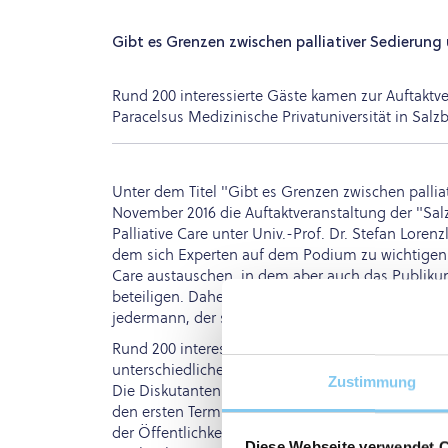
Gibt es Grenzen zwischen palliativer Sedierung 
Rund 200 interessierte Gäste kamen zur Auftaktve
Paracelsus Medizinische Privatuniversität in Salz
Unter dem Titel "Gibt es Grenzen zwischen pallia
November 2016 die Auftaktveranstaltung der "Salzb
Palliative Care unter Univ.-Prof. Dr. Stefan Lore
dem sich Experten auf dem Podium zu wichtigen u
Care austauschen, in dem aber auch das Publikum
beteiligen. Daher sind nicht nur Pflegende und Är
jedermann, der sich für diese Themen interessiert
Rund 200 interessierte Gäste waren zu den Vortr
unterschiedlichen Fachbereichen an die Paracels
Zustimmung
Die Diskutanten aus der Pflege, Medizin, Spiritua
den ersten Termin, um sich über die Thematik des
der Öffentlichkeit immer noch mit Tod und Ster
Diese Webseite verwendet 