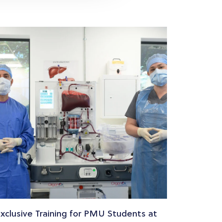
Feierla
PMU
xclusive Training for PMU Students at