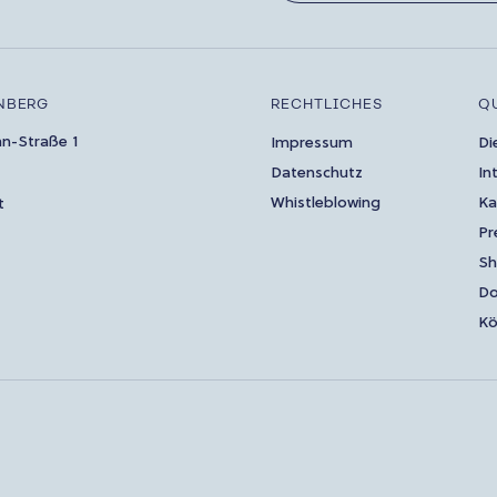
NBERG
RECHTLICHES
Q
an-Straße 1
Impressum
Di
Datenschutz
In
Whistleblowing
Ka
t
Pr
S
Do
Kö