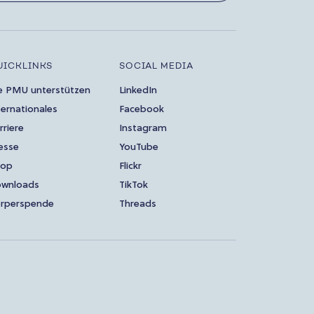
UICKLINKS
SOCIAL MEDIA
e PMU unterstützen
LinkedIn
ternationales
Facebook
rriere
Instagram
esse
YouTube
hop
Flickr
wnloads
TikTok
rperspende
Threads