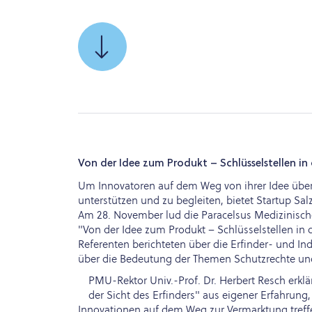
SCROLLEN
SIE
ZU
Von der Idee zum Produkt – Schlüsselstellen i
Um Innovatoren auf dem Weg von ihrer Idee über 
unterstützen und zu begleiten, bietet Startup Sa
Am 28. November lud die Paracelsus Medizinische 
"Von der Idee zum Produkt – Schlüsselstellen in 
Referenten berichteten über die Erfinder- und I
über die Bedeutung der Themen Schutzrechte un
PMU-Rektor Univ.-Prof. Dr. Herbert Resch erklä
der Sicht des Erfinders" aus eigener Erfahrun
Innovationen auf dem Weg zur Vermarktung treff